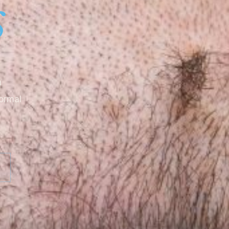
s
a
normal