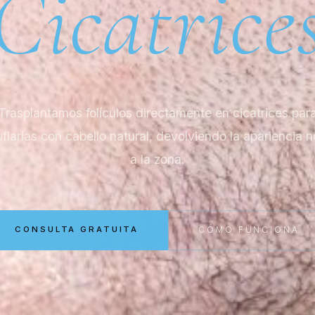
Cicatrice
Trasplantamos folículos directamente en cicatrices par
larlas con cabello natural, devolviendo la apariencia 
a la zona.
CONSULTA GRATUITA
CÓMO FUNCIONA