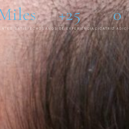
Miles
+25
0
ENTES SATISFECHOS
AÑOS DE EXPERIENCIA
CICATRIZ ADIC