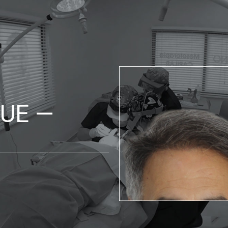
 FUE —