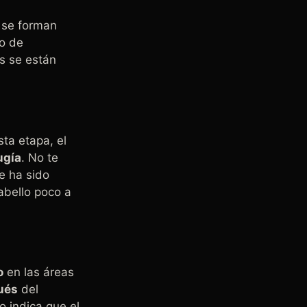
 se forman
so de
os se están
sta etapa, el
ugía
. No te
te ha sido
abello poco a
o
en las áreas
ués
del
o indica que el