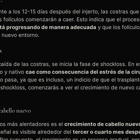
 a los 12-15 días después del injerto, las costras que
s folículos comenzarán a caer. Esto indica que el proce
tá progresando de manera adecuada
y que los folícul
u nuevo entorno.
ss
aída de las costras, se inicia la fase de shockloss. En e
do y nativo
cae como consecuencia del estrés de la cir
o pasa, ya que es incluso, un indicio de que el trasplan
l shockloss, comenzarás a ver el crecimiento de nuevo c
cabello nuevo
nos más alentadores es el
crecimiento de cabello nuev
señal es visible alrededor del
tercer o cuarto mes desp
Por supuesto, el crecimiento es un proceso gradual, per