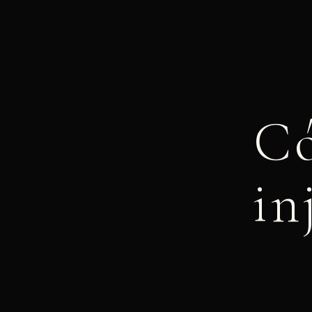
Có
in