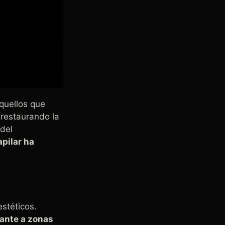
aquellos que
 restaurando la
 del
apilar ha
stéticos.
dante a zonas