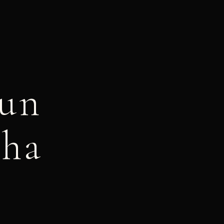
 un
 ha