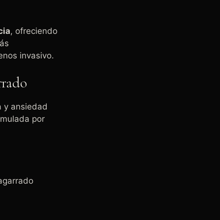
cia
, ofreciendo
más
enos invasivo.
arrado
a y ansiedad
ormulada por
 agarrado