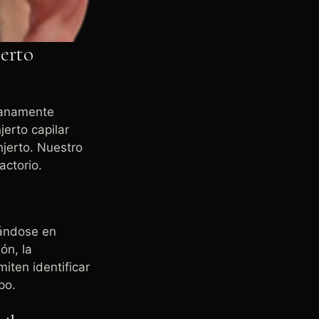
jerto
ranamente
jerto capilar
njerto. Nuestro
factorio.
ndose en
ón, la
miten identificar
mpo.