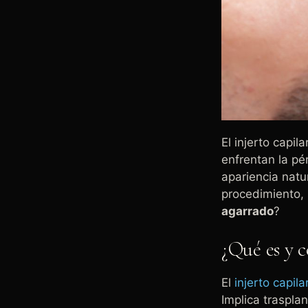
El injerto capi
enfrentan la pé
apariencia natu
procedimiento,
agarrado
?
¿Qué es y 
El
injerto capil
Implica traspla