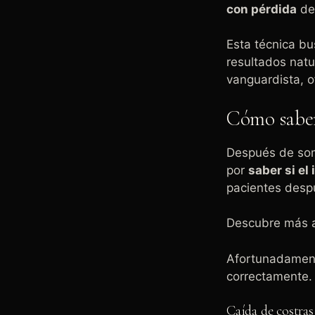
con pérdida
de
Esta técnica b
resultados natu
vanguardista, 
Cómo saber 
Después de some
por
saber si el
pacientes desp
Descubre más a
Afortunadamente
correctamente. 
Caída de costras