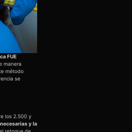
ica FUE
 de manera
ste método
rencia se
e los 2.500 y
necesarias y la
el retoque de