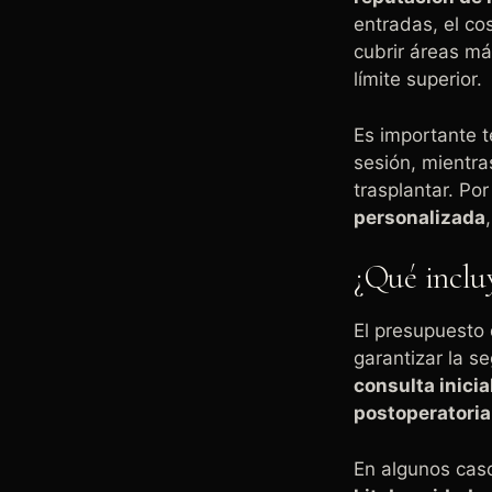
entradas, el co
cubrir áreas má
límite superior.
Es importante t
sesión, mientra
trasplantar. P
personalizada
¿Qué incluy
El presupuesto
garantizar la s
consulta inicia
postoperatoria
En algunos caso