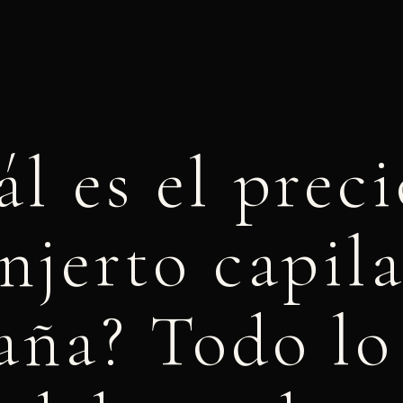
l es el prec
njerto capil
aña? Todo lo