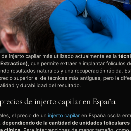
 de injerto capilar más utilizado actualmente es la
técn
t Extraction)
, que permite extraer e implantar folículos
rando resultados naturales y una recuperación rápida. E
precio superior al de técnicas más antiguas, pero la dife
 calidad y durabilidad del resultado.
recios de injerto capilar en España
ales, el precio de un
injerto capilar
en España oscila entr
,
dependiendo de la cantidad de unidades foliculares 
a clínica
. Para intervenciones de menor tamaño, como 