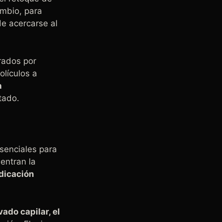
ambio, para
e acercarse al
rados por
olículos a
n
tado.
senciales para
uentran la
edicación
vado capilar, el