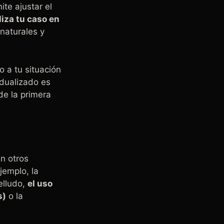
te ajustar el
liza tu caso en
naturales y
o a tu situación
idualizado es
de la primera
en otros
ejemplo, la
elludo,
el uso
s)
o la