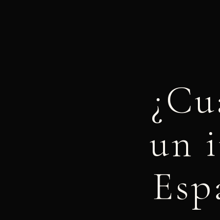
¿Cuá
un i
Esp