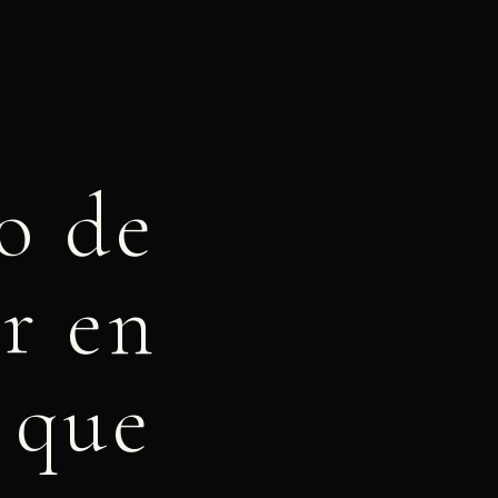
io de
ar en
 que