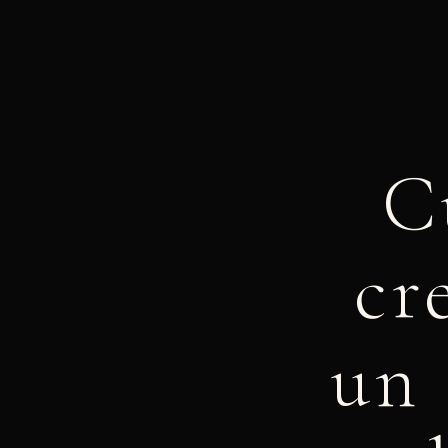
C
cr
un 