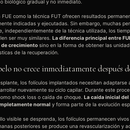
o biológico gradual y no inmediato.
ca FUE como la técnica FUT ofrecen resultados permane
mente indicadas y ejecutadas. Sin embargo, muchas pe
 independientemente de la técnica utilizada, los tiem
len ser muy similares.
La diferencia principal entre FU
d de crecimiento
sino en la forma de obtener las unidade
sticas de la recuperación.
pelo no crece inmediatamente después de
splante, los folículos implantados necesitan adaptarse
arrollar nuevamente su ciclo capilar. Durante este proc
como shock loss o caída de choque.
La caída inicial del
completamente normal
y forma parte de la evolución es
lo visible se desprenda, los folículos permanecen vivos b
manas posteriores se produce una revascularización y a