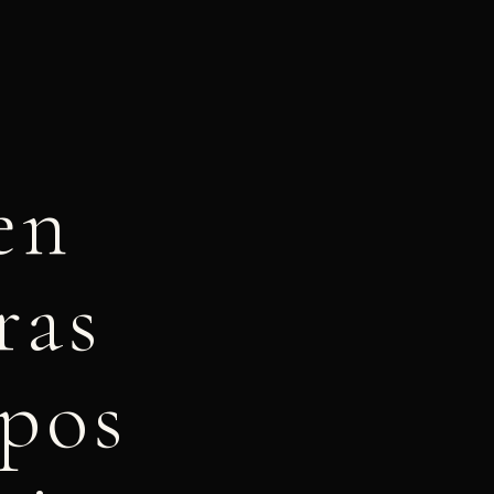
en
ras
mpos