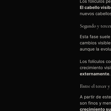
Los folículos p
El cabello visi
nuevos cabello
Segundo y terce
Esta fase suel
cambios visibl
aunque la evol
Los folículos co
crecimiento vis
externamente
.
Entre el tercer 
A partir de est
son finos y men
crecimiento su