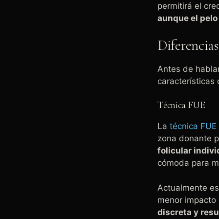
permitirá el cr
aunque el pelo
Diferencias
Antes de hablar
características
Técnica FUE
La
técnica FUE
zona donante pa
folicular indivi
cómoda para m
Actualmente es
menor impacto 
discreta y res