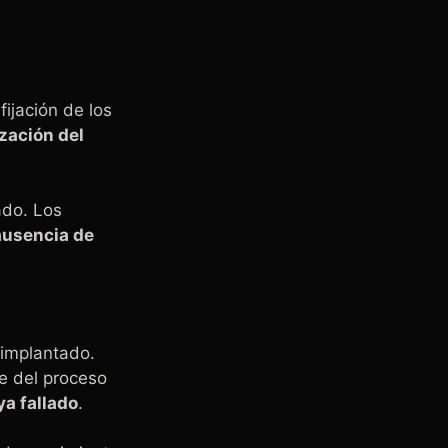
ijación de los
ización del
ado. Los
ausencia de
 implantado.
e del proceso
ya fallado
.