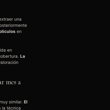
extraer una
osteriormente
olículos
en
lida en
cobertura.
La
aloración
ar mes a
muy similar.
El
la técnica