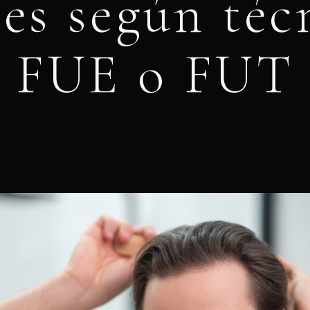
les según téc
FUE o FUT
mayo 29, 2026
2:41 pm