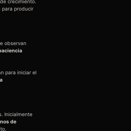
 de crecimiento.
 para producir
se observan
paciencia
 para iniciar el
ba
. Inicialmente
gnos de
to.