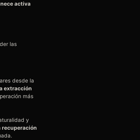
anece activa
der las
lares desde la
a extracción
uperación más
turalidad y
a recuperación
uada.