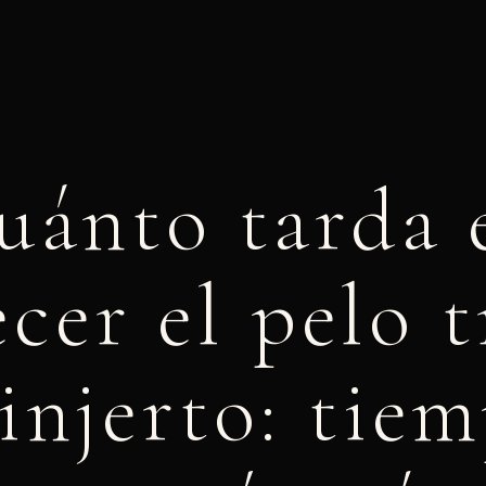
uánto tarda 
ecer el pelo t
injerto: tie