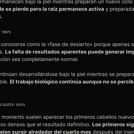
ermanecen bajo la piel mientras preparan un nuevo ciclo
ble se pierde pero la raíz permanece activa
y preparada
s.
r mes
e conocerse como la «fase de desierto» porque apenas 
es.
La falta de resultados aparentes puede generar im
ución sea completamente normal.
ntinúan desarrollándose bajo la piel mientras se preparan
ible.
El trabajo biológico continúa aunque no se perci
y cuarto mes
e momento suelen aparecer los primeros cabellos nuevos
os densos que el resultado definitivo.
Los primeros si
elen surgir alrededor del cuarto mes
después del injer