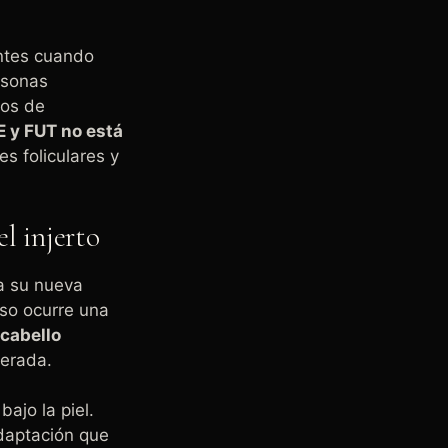
ntes cuando
rsonas
pos de
E y FUT no está
s foliculares y
l injerto
 a su nueva
eso ocurre una
 cabello
perada.
ajo la piel.
daptación que