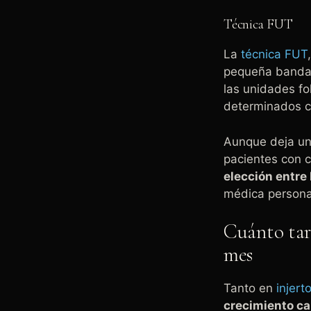
Técnica FUT
La
técnica FUT
pequeña banda 
las unidades fo
determinados c
Aunque deja una
pacientes con c
elección entre
médica persona
Cuánto tard
mes
Tanto en
injert
crecimiento cap