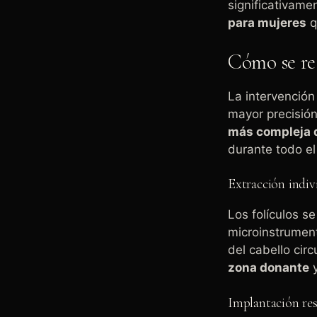
significativame
para mujeres
q
Cómo se rea
La intervención 
mayor precisión
más compleja q
durante todo el
Extracción indiv
Los folículos 
microinstrument
del cabello cir
zona donante
y
Implantación res