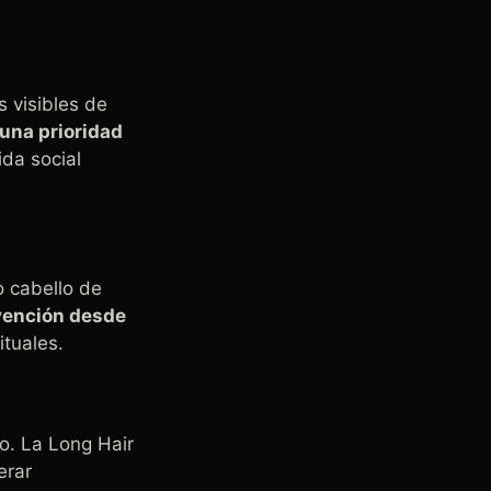
 visibles de
una prioridad
ida social
o cabello de
rvención desde
ituales.
o. La Long Hair
erar