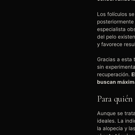
Los folículos se
posteriormente 
especialista ob
del pelo existe
y favorece res
Gracias a esta
sin experimenta
recuperación.
E
buscan máxima
Para quién
Aunque se trat
ideales. La ind
la alopecia y l