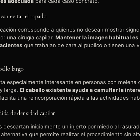
a es adecuada
para cada caso concreto.
ean evitar el rapado
dicación corresponde a quienes no desean mostrar signos
r una cirugía capilar.
Mantener la imagen habitual es 
acientes
que trabajan de cara al público o tienen una v
bello largo
lta especialmente interesante en personas con melena 
y larga.
El cabello existente ayuda a camuflar la inte
facilita una reincorporación rápida a las actividades hab
ida de densidad capilar
descartan inicialmente un injerto por miedo al rasurad
alternativa que permite realizar el procedimiento sin alt