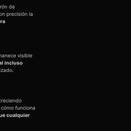
trón de
on precisión la
ora
manece visible
l incluso
izado.
creciendo
r cómo funciona
ue cualquier