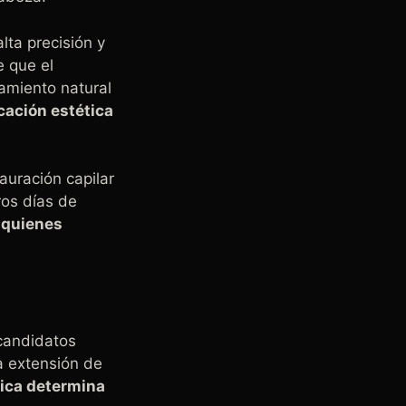
lta precisión y
e que el
amiento natural
icación estética
uración capilar
ros días de
 quienes
candidatos
a extensión de
ica determina