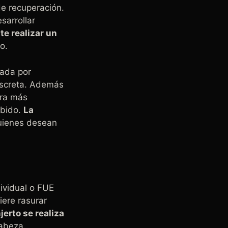
de recuperación.
sarrollar
te realizar un
o.
ada por
iscreta. Además
era más
ibido.
La
uienes desean
dividual o FUE
iere rasurar
njerto se realiza
cabeza.