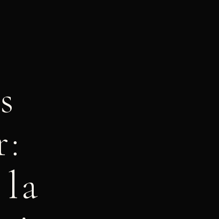
s
r:
 la