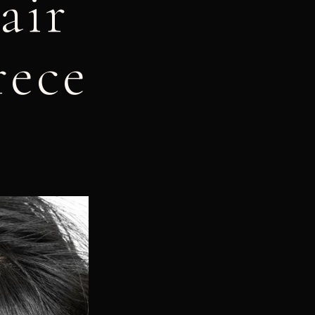
air
rece