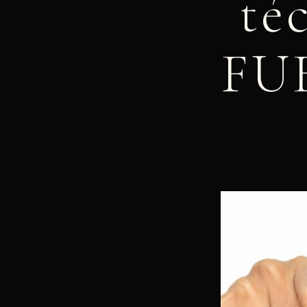
té
FUE