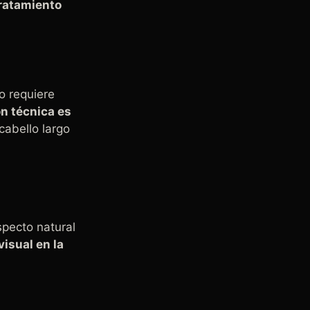
tratamiento
o requiere
ón técnica es
cabello largo
specto natural
visual en la