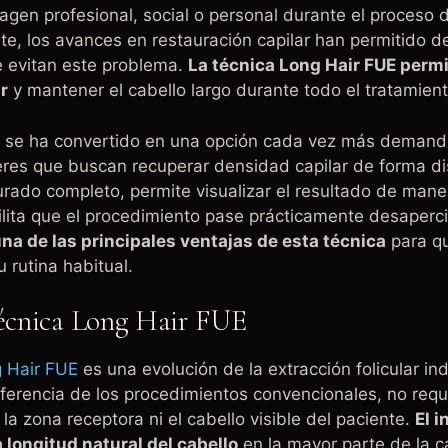
gen profesional, social o personal durante el proceso 
, los avances en restauración capilar han permitido de
e evitan este problema.
La técnica Long Hair FUE permi
ar
y mantener el cabello largo durante todo el tratamient
 se ha convertido en una opción cada vez más demand
res que buscan recuperar densidad capilar de forma d
surado completo, permite visualizar el resultado de man
ilita que el procedimiento pase prácticamente desaperc
na de las principales ventajas de esta técnica
para q
 rutina habitual.
técnica Long Hair FUE
g Hair FUE
es una evolución de la extracción folicular in
diferencia de los procedimientos convencionales, no requ
a zona receptora ni el cabello visible del paciente.
El i
 longitud natural del cabello
en la mayor parte de la 