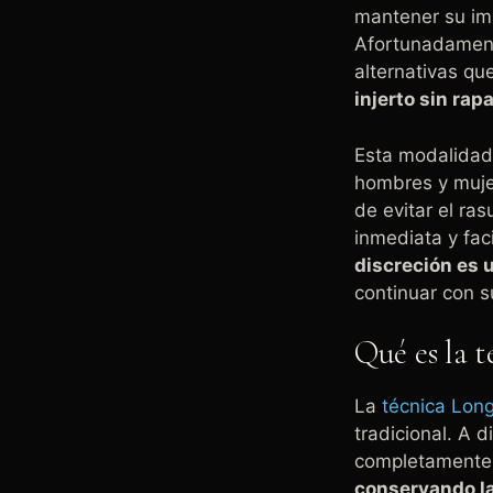
mantener su ima
Afortunadamente
alternativas qu
injerto sin rap
Esta modalidad
hombres y muje
de evitar el ra
inmediata y fac
discreción es u
continuar con su
Qué es la 
La
técnica Lon
tradicional. A 
completamente l
conservando la