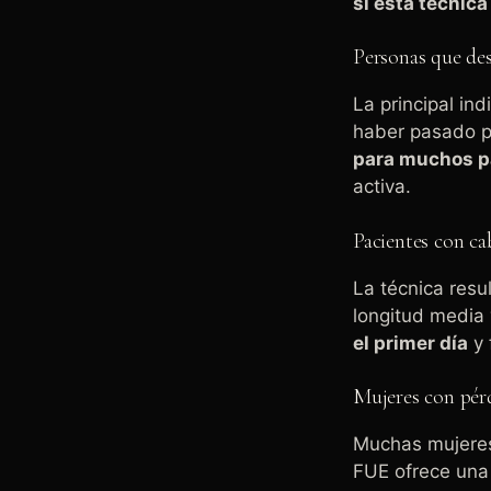
si esta técnic
Personas que des
La principal in
haber pasado po
para muchos p
activa.
Pacientes con ca
La técnica resu
longitud media 
el primer día
y 
Mujeres con pérd
Muchas mujeres 
FUE ofrece una 