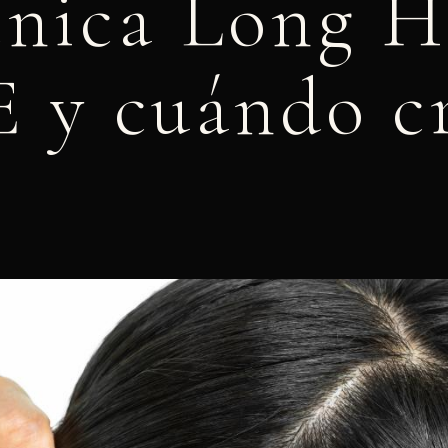
cnica Long H
 y cuándo c
mayo 21, 2026
2:41 pm