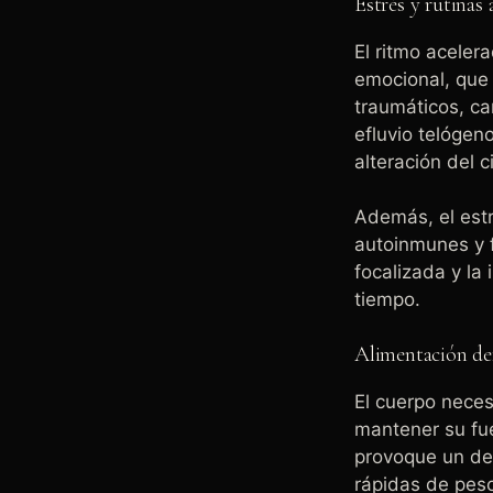
Estrés y rutinas 
El ritmo aceler
emocional, que 
traumáticos, c
efluvio telógeno
alteración del c
Además, el est
autoinmunes y f
focalizada y la
tiempo.
Alimentación defi
El cuerpo neces
mantener su fue
provoque un deb
rápidas de peso