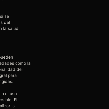
si se
s del
n la salud
 pueden
medades como la
onalidad del
egral para
igidas.
 o el uso
sible. El
lizar la