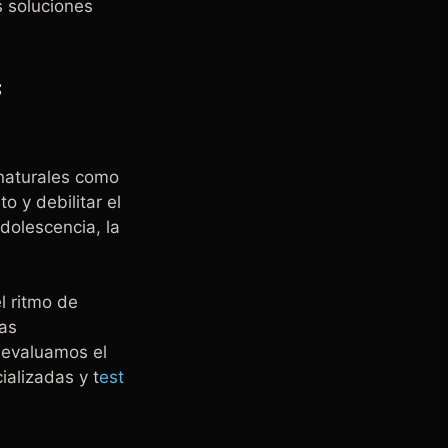
s soluciones
s
s naturales como
o y debilitar el
adolescencia, la
l ritmo de
cas
 evaluamos el
ializadas y t
est