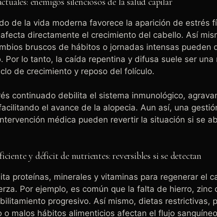
actuales: enemigos silenciosos de la salud capilar
ado de la vida moderna favorece la aparición de estrés fí
afecta directamente el crecimiento del cabello. Así mi
ambios bruscos de hábitos o jornadas intensas pueden
. Por lo tanto, la caída repentina y difusa suele ser una 
iclo de crecimiento y reposo del folículo.
rés continuado debilita el sistema inmunológico, agrav
acilitando el avance de la alopecia. Aun así, una gesti
 intervención médica pueden revertir la situación si se 
ciente y déficit de nutrientes: reversibles si se detectan
ita proteínas, minerales y vitaminas para regenerar el c
rza. Por ejemplo, es común que la falta de hierro, zinc 
ilitamiento progresivo. Así mismo, dietas restrictivas, 
 o malos hábitos alimenticios afectan el flujo sanguíneo