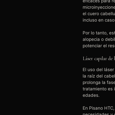
eficaces para re
microinyeccione
el cuero cabellu
incluso en caso
Por lo tanto, e
alopecia o deb
potenciar el re
Láser capilar de 
El uso del láse
la raíz del cab
prolonga la fas
tratamiento es
edades.
En Pisano HTC,
necesidades y c