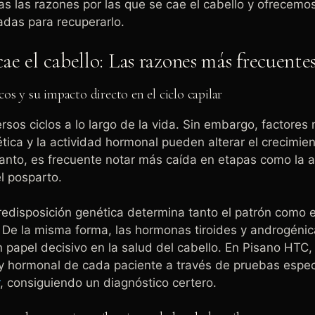
s las razones por las que se cae el cabello y ofrecemo
das para recuperarlo.
cae el cabello: Las razones más frecuente
os y su impacto directo en el ciclo capilar
ersos ciclos a lo largo de la vida. Sin embargo, factore
tica y la actividad hormonal pueden alterar el crecimient
o tanto, es frecuente notar más caída en etapas como la 
l posparto.
redisposición genética determina tanto el patrón como e
. De la misma forma, las hormonas tiroides y androgéni
papel decisivo en la salud del cabello. En Pisano HTC,
o y hormonal de cada paciente a través de pruebas espec
, consiguiendo un diagnóstico certero.