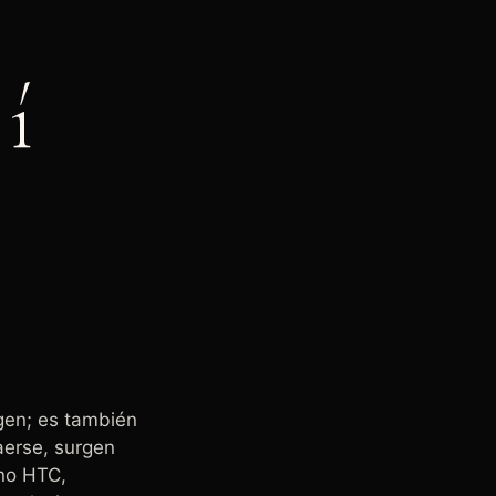
s
í
gen; es también
aerse, surgen
no HTC,