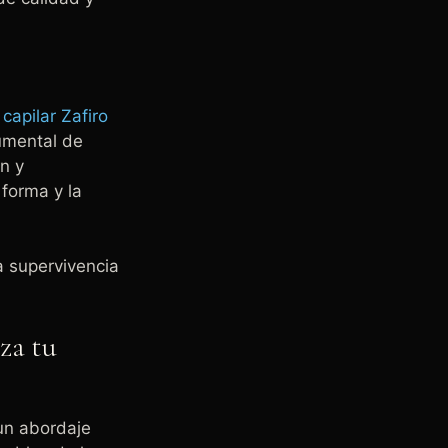
 capilar Zafiro
rumental de
ón y
 forma y la
a supervivencia
iza tu
 un abordaje