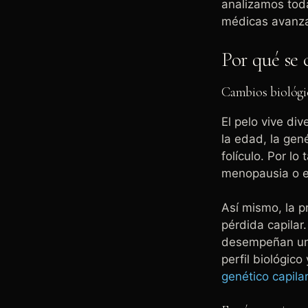
analizamos toda
médicas avanza
Por qué se 
Cambios biológic
El pelo vive div
la edad, la gené
folículo. Por l
menopausia o e
Así mismo, la p
pérdida capilar
desempeñan un 
perfil biológic
genético capilar