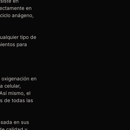
nsiste en
irectamente en
 ciclo anágeno,
ualquier tipo de
mientos para
a oxigenación en
a celular,
Así mismo, el
s de todas las
asada en sus
de calidad y