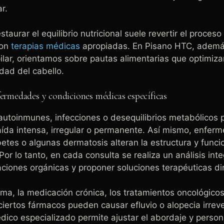
ar.
taurar el equilibrio nutricional suele revertir el proceso 
con
terapias médicas
apropiadas. En Pisano HTC, ademá
ilar, orientamos sobre pautas alimentarias que optimiza
lidad del cabello.
fermedades y condiciones médicas específicas
autoinmunes, infecciones o desequilibrios metabólicos
aída intensa, irregular o permanente. Así mismo, enfer
iabetes o algunas dermatosis alteran la estructura y funci
. Por lo tanto, en cada consulta se realiza un análisis int
aciones orgánicas y proponer soluciones terapéuticas dir
ma, la medicación crónica, los tratamientos oncológicos
iertos fármacos pueden causar efluvio o alopecia irrever
ico especializado permite ajustar el abordaje y persona