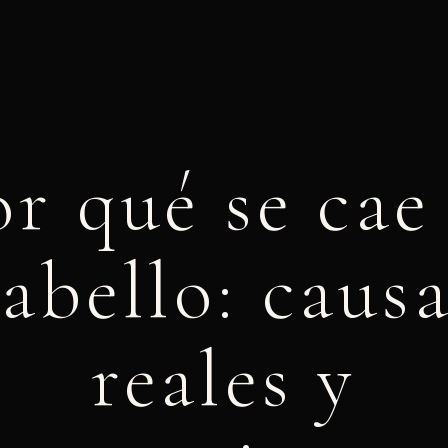
r qué se cae
abello: caus
reales y