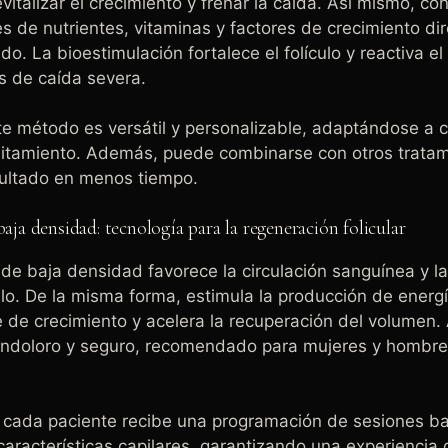
vitalizar el crecimiento y frenar la caída. Así mismo, co
s de nutrientes, vitaminas y factores de crecimiento d
do. La bioestimulación fortalece el folículo y reactiva el
s de caída severa.
ste método es versátil y personalizable, adaptándose a c
ilitamiento. Además, puede combinarse con otros trata
sultado en menos tiempo.
baja densidad: tecnología para la regeneración folicular
r de baja densidad favorece la circulación sanguínea y l
ello. De la misma forma, estimula la producción de energí
e de crecimiento y acelera la recuperación del volumen. 
 indoloro y seguro, recomendado para mujeres y hombre
 cada paciente recibe una programación de sesiones b
aracterísticas capilares, garantizando una experiencia 