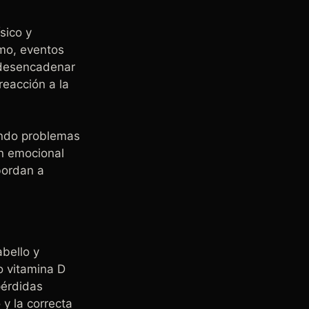
sico y
smo, eventos
 desencadenar
reacción a la
ando problemas
ón emocional
abordan a
abello y
o vitamina D
pérdidas
 y la correcta