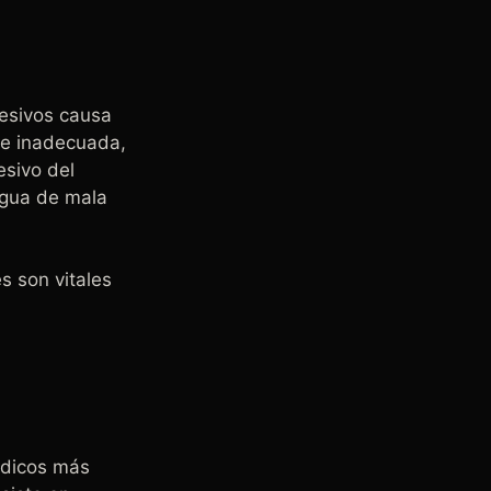
resivos causa
ene inadecuada,
esivo del
 agua de mala
s son vitales
édicos más