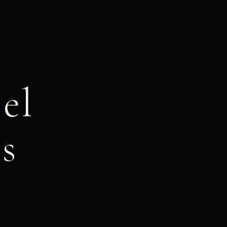
 el
as