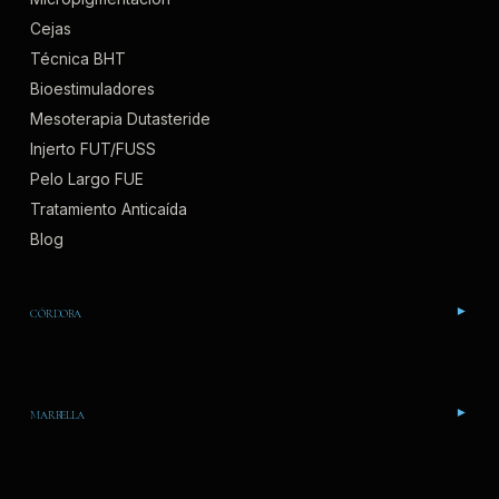
Cejas
Técnica BHT
Bioestimuladores
Mesoterapia Dutasteride
Injerto FUT/FUSS
Pelo Largo FUE
Tratamiento Anticaída
Blog
CÓRDOBA
▾
Av. Ronda de los Tejares, 32, 3C
+34 957 786 183
MARBELLA
▾
Injerto Capilar FUE
Av. Ricardo Soriano, 36, Edif. María III, 2ª Planta
Barba Córdoba