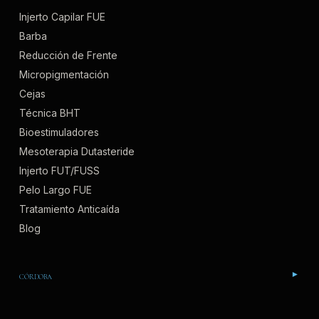
Injerto Capilar FUE
Barba
Reducción de Frente
Micropigmentación
Cejas
Técnica BHT
Bioestimuladores
Mesoterapia Dutasteride
Injerto FUT/FUSS
Pelo Largo FUE
Tratamiento Anticaída
Blog
CÓRDOBA
▾
Av. Ronda de los Tejares, 32, 3C